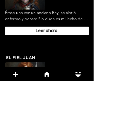
Érase una vez un anciano Rey, se sintió 
enfermo y pensó: Sin duda es mi lecho de 
muerte éste en el que yazgo. Y ordenó: 
"Que venga mi fiel Juan." Era éste su criado 
Leer ahora
favorito, y le llamaban así porque durante 
toda su vida había sido fiel a su señor.
EL FIEL JUAN
PARTE 5
5 min
Érase una vez un anciano Rey, se sintió 
enfermo y pensó: Sin duda es mi lecho de 
muerte éste en el que yazgo. Y ordenó: 
Leer ahora
"Que venga mi fiel Juan." Era éste su criado 
favorito, y le llamaban así porque durante 
toda su vida había sido fiel a su señor.