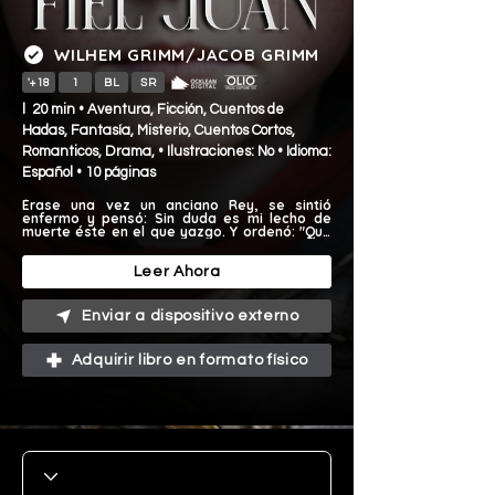
WILHEM GRIMM/JACOB GRIMM
'+18
1
BL
SR
l 20 min • Aventura, Ficción, Cuentos de
Hadas, Fantasía, Misterio, Cuentos Cortos,
Romanticos, Drama, • Ilustraciones: No • Idioma:
Español • 10 páginas
Érase una vez un anciano Rey, se sintió 
enfermo y pensó: Sin duda es mi lecho de 
muerte éste en el que yazgo. Y ordenó: "Que 
venga mi fiel Juan." Era éste su criado 
favorito, y le llamaban así porque durante 
toda su vida había sido fiel a su señor.
Leer Ahora
Enviar a dispositivo externo
Adquirir libro en formato físico