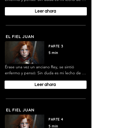
muerte éste en el que yazgo. Y ordenó: 
"Que venga mi fiel Juan." Era éste su criado 
Leer ahora
favorito, y le llamaban así porque durante 
toda su vida había sido fiel a su señor.
EL FIEL JUAN
PARTE 3
5 min
Érase una vez un anciano Rey, se sintió 
enfermo y pensó: Sin duda es mi lecho de 
muerte éste en el que yazgo. Y ordenó: 
"Que venga mi fiel Juan." Era éste su criado 
Leer ahora
favorito, y le llamaban así porque durante 
toda su vida había sido fiel a su señor.
EL FIEL JUAN
PARTE 4
5 min