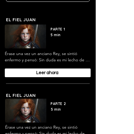
EL FIEL JUAN
PARTE 1
5 min
Érase una vez un anciano Rey, se sintió 
enfermo y pensó: Sin duda es mi lecho de 
muerte éste en el que yazgo. Y ordenó: 
"Que venga mi fiel Juan." Era éste su criado 
Leer ahora
favorito, y le llamaban así porque durante 
toda su vida había sido fiel a su señor.
EL FIEL JUAN
PARTE 2
5 min
Érase una vez un anciano Rey, se sintió 
enfermo y pensó: Sin duda es mi lecho de 