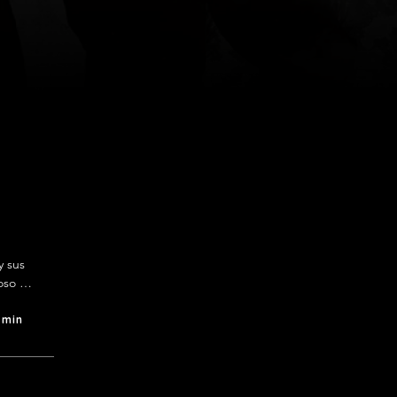
 sus 
so 
 hogar 
 min