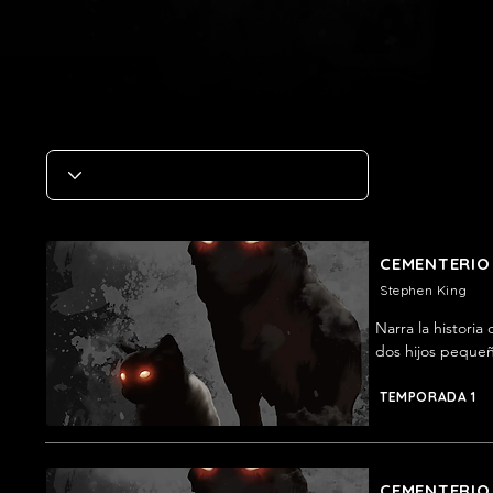
CEMENTERIO
Stephen King
Narra la histori
dos hijos pequeñ
cementerio escon
familiar.
TEMPORADA 1
CEMENTERIO