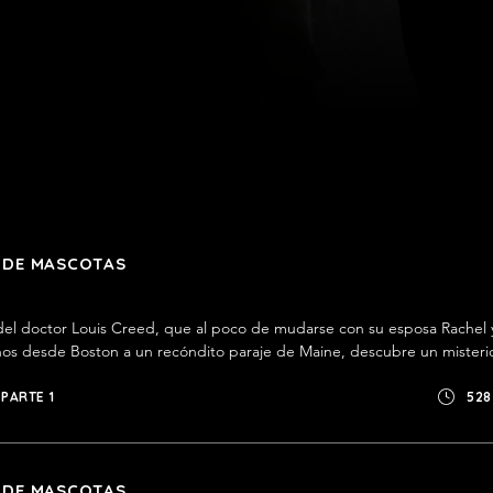
 DE MASCOTAS
a del doctor Louis Creed, que al poco de mudarse con su esposa Rachel y
os desde Boston a un recóndito paraje de Maine, descubre un misterio
dido en lo más impenetrable del bosque, a escasa distancia del nuevo
PARTE 1
528
 DE MASCOTAS