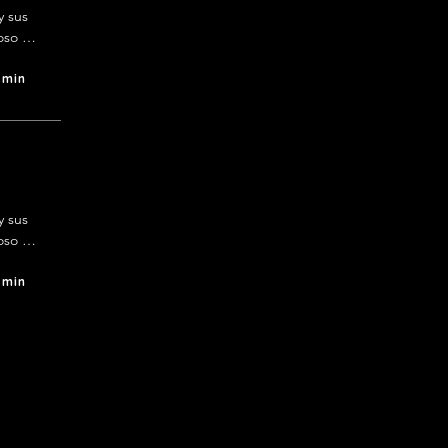
 sus 
so 
 hogar 
 min
 sus 
so 
 hogar 
 min