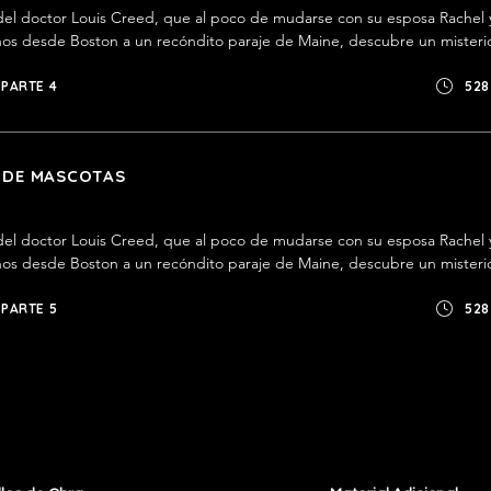
a del doctor Louis Creed, que al poco de mudarse con su esposa Rachel y
os desde Boston a un recóndito paraje de Maine, descubre un misterio
dido en lo más impenetrable del bosque, a escasa distancia del nuevo
PARTE 4
528
 DE MASCOTAS
a del doctor Louis Creed, que al poco de mudarse con su esposa Rachel y
os desde Boston a un recóndito paraje de Maine, descubre un misterio
dido en lo más impenetrable del bosque, a escasa distancia del nuevo
PARTE 5
528