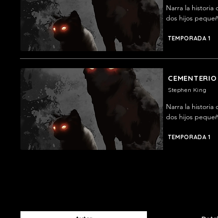
Narra la histori
dos hijos pequeñ
cementerio escon
familiar.
TEMPORADA 1
CEMENTERIO
Stephen King
Narra la histori
dos hijos pequeñ
cementerio escon
familiar.
TEMPORADA 1