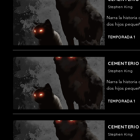
Stephen King
Narra la histori
dos hijos pequeñ
cementerio escon
familiar.
TEMPORADA 1
CEMENTERIO
Stephen King
Narra la histori
dos hijos pequeñ
cementerio escon
familiar.
TEMPORADA 1
CEMENTERIO
Stephen King