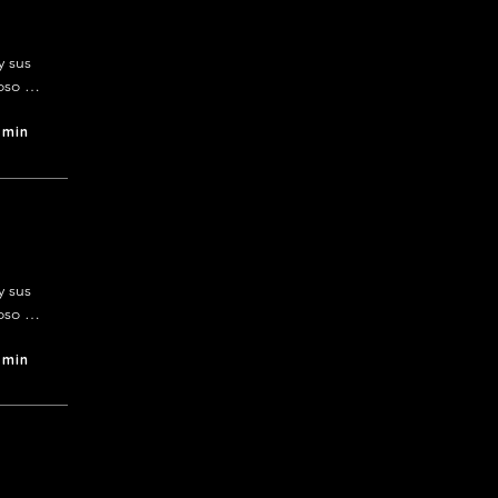
 sus 
so 
 hogar 
 min
 sus 
so 
 hogar 
 min