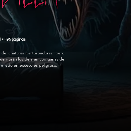
ol • 195 páginas
e criaturas perturbadoras, pero 
ue vivirán los dejarán con ganas de 
el miedo en exceso es peligroso.