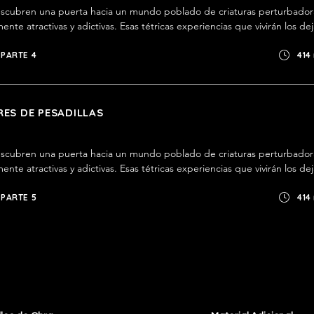
scubren una puerta hacia un mundo poblado de criaturas perturbadora
nte atractivas y adictivas. Esas tétricas experiencias que vivirán los dej
esar al portal todos los días por una nueva dosis. Pero hasta el miedo 
oso.
PARTE 4
414
ES DE PESADILLAS
scubren una puerta hacia un mundo poblado de criaturas perturbadora
nte atractivas y adictivas. Esas tétricas experiencias que vivirán los dej
esar al portal todos los días por una nueva dosis. Pero hasta el miedo 
oso.
PARTE 5
414