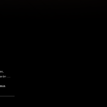
s, 
arán 
en 
 min