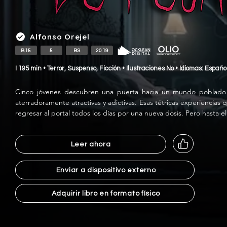
Alfonso Orejel
B15
5
BS
2019
I 195 min • Terror, Suspenso, Ficción • Ilustraciones No • Idiomas: Españ
Cinco jóvenes descubren una puerta hacia un mundo poblado d
aterradoramente atractivas y adictivas. Esas tétricas experiencias q
regresar al portal todos los días por una nueva dosis. Pero hasta 
Leer ahora
Enviar a dispositivo externo
Adquirir libro en formato físico