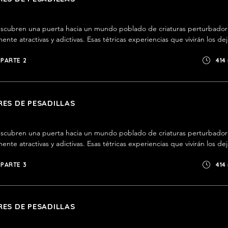
scubren una puerta hacia un mundo poblado de criaturas perturbadora
nte atractivas y adictivas. Esas tétricas experiencias que vivirán los dej
esar al portal todos los días por una nueva dosis. Pero hasta el miedo 
oso.
PARTE 2
414
ES DE PESADILLAS
scubren una puerta hacia un mundo poblado de criaturas perturbadora
nte atractivas y adictivas. Esas tétricas experiencias que vivirán los dej
esar al portal todos los días por una nueva dosis. Pero hasta el miedo 
oso.
PARTE 3
414
ES DE PESADILLAS