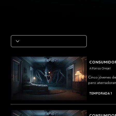
CONSUMIDOR
Alfonso Orejel
Cinco jóvenes de
pero aterradorame
con ganas de regr
exceso es peligr
TEMPORADA 1
CONSUMIDOR