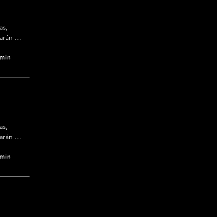
s, 
arán 
en 
 min
s, 
arán 
en 
 min