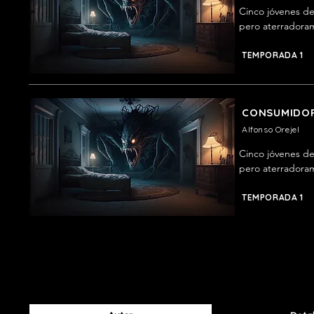
Cinco jóvenes de
pero aterradorame
con ganas de regr
exceso es peligr
TEMPORADA 1
CONSUMIDOR
Alfonso Orejel
Cinco jóvenes de
pero aterradorame
con ganas de regr
exceso es peligr
TEMPORADA 1