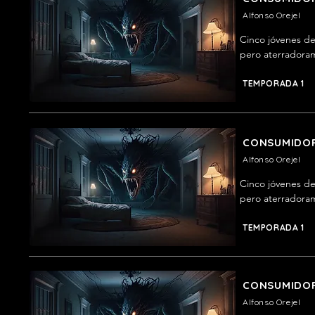
Alfonso Orejel
Cinco jóvenes de
pero aterradorame
con ganas de regr
exceso es peligr
TEMPORADA 1
CONSUMIDOR
Alfonso Orejel
Cinco jóvenes de
pero aterradorame
con ganas de regr
exceso es peligr
TEMPORADA 1
CONSUMIDOR
Alfonso Orejel