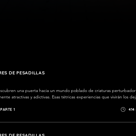
ES DE PESADILLAS
scubren una puerta hacia un mundo poblado de criaturas perturbadora
nte atractivas y adictivas. Esas tétricas experiencias que vivirán los dej
esar al portal todos los días por una nueva dosis. Pero hasta el miedo 
oso.
PARTE 1
414
ES DE PESADILLAS