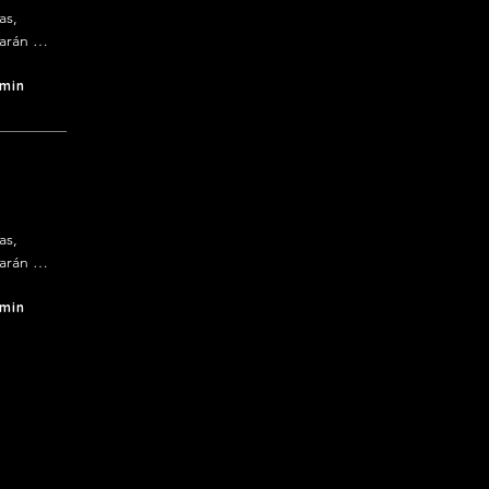
s, 
arán 
en 
 min
s, 
arán 
en 
 min