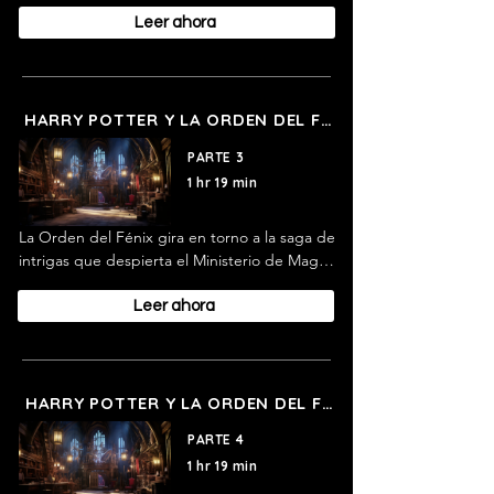
al adoptar una postura oficial, que niega el 
regreso de lord Voldemort y, por ende, 
Leer ahora
negarse a emprender acciones que 
prevengan el peligro.
HARRY POTTER Y LA ORDEN DEL FENIX
PARTE 3
1 hr 19 min
La Orden del Fénix gira en torno a la saga de 
intrigas que despierta el Ministerio de Magia 
al adoptar una postura oficial, que niega el 
regreso de lord Voldemort y, por ende, 
Leer ahora
negarse a emprender acciones que 
prevengan el peligro.
HARRY POTTER Y LA ORDEN DEL FENIX
PARTE 4
1 hr 19 min