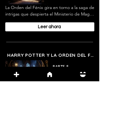
La Orden del Fénix gira en torno a la saga de 
intrigas que despierta el Ministerio de Magia 
al adoptar una postura oficial, que niega el 
regreso de lord Voldemort y, por ende, 
Leer ahora
negarse a emprender acciones que 
prevengan el peligro.
HARRY POTTER Y LA ORDEN DEL FENIX
PARTE 5
1 hr 19 min
La Orden del Fénix gira en torno a la saga de 
intrigas que despierta el Ministerio de Magia 
al adoptar una postura oficial, que niega el 
Leer ahora
regreso de lord Voldemort y, por ende, 
negarse a emprender acciones que 
prevengan el peligro.