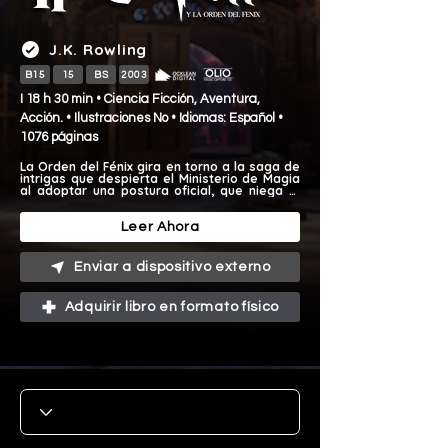
J.K. Rowling
B15
15
BS
2003
I 18 h 30 min • Ciencia Ficción, Aventura,
Acción. • Ilustraciones No • Idiomas: Español •
1076 páginas
La Orden del Fénix gira en torno a la saga de 
intrigas que despierta el Ministerio de Magia 
al adoptar una postura oficial, que niega el 
regreso de lord Voldemort y, por ende, 
negarse a emprender acciones que 
prevengan el peligro.
Leer Ahora
Enviar a dispositivo externo
Adquirir libro en formato físico