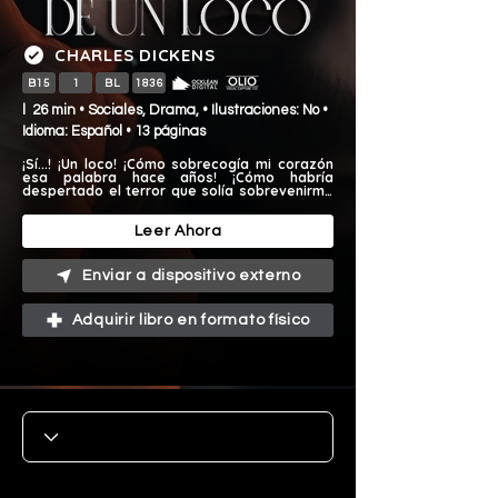
CHARLES DICKENS
B15
1
BL
1836
l 26 min • Sociales, Drama, • Ilustraciones: No •
Idioma: Español • 13 páginas
¡Sí...! ¡Un loco! ¡Cómo sobrecogía mi corazón 
esa palabra hace años! ¡Cómo habría 
despertado el terror que solía sobrevenirme 
a veces, enviando la sangre silbante y 
hormigueante por mis venas, hasta que el 
rocío frío del miedo aparecía en gruesas 
Leer Ahora
gotas sobre mi piel y las rodillas se 
entrechocaban por el espanto!
Enviar a dispositivo externo
Adquirir libro en formato físico