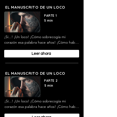
EL MANUSCRITO DE UN LOCO
PARTE 1
5 min
¡Sí...! ¡Un loco! ¡Cómo sobrecogía mi 
corazón esa palabra hace años! ¡Cómo habría 
despertado el terror que solía sobrevenirme 
a veces, enviando la sangre silbante y 
Leer ahora
hormigueante por mis venas, hasta que el 
rocío frío del miedo aparecía en gruesas 
gotas sobre mi piel y las rodillas se 
EL MANUSCRITO DE UN LOCO
entrechocaban por el espanto!
PARTE 2
5 min
¡Sí...! ¡Un loco! ¡Cómo sobrecogía mi 
corazón esa palabra hace años! ¡Cómo habría 
despertado el terror que solía sobrevenirme 